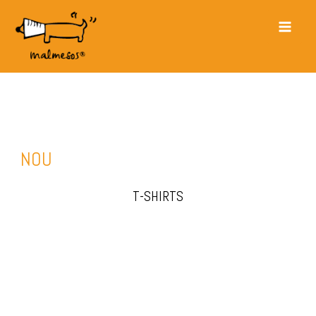
Vés
Main
al
Men
contingut
NOU
T-SHIRTS