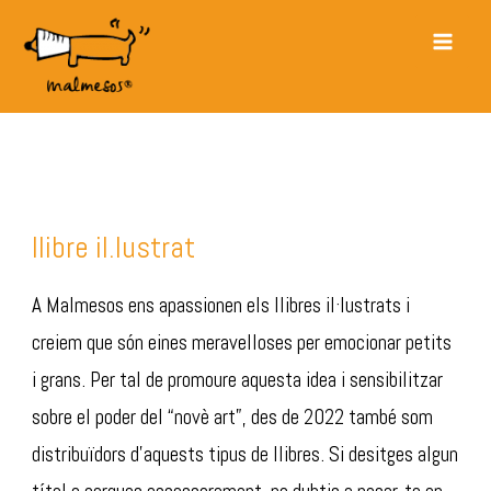
Vés
Main
al
Men
contingut
llibre il.lustrat
A Malmesos ens apassionen els llibres il·lustrats i
creiem que són eines meravelloses per emocionar petits
i grans. Per tal de promoure aquesta idea i sensibilitzar
sobre el poder del “novè art”, des de 2022 també som
distribuïdors d’aquests tipus de llibres. Si desitges algun