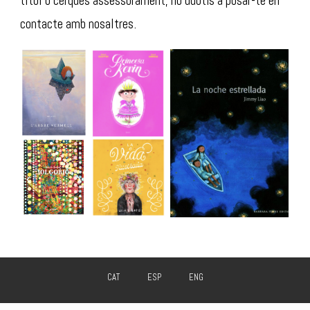
títol o cerques assessorament, no dubtis a posar-te en
contacte amb nosaltres.
CAT
ESP
ENG