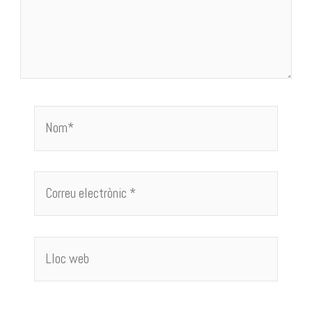
Nom*
Correu
electrònic
*
Lloc
web