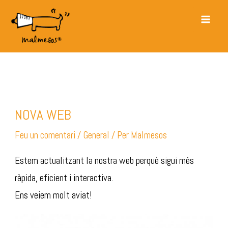
Vés
Main
al
Men
contingut
Post
navigation
NOVA WEB
Feu un comentari
/
General
/ Per
Malmesos
Estem actualitzant la nostra web perquè sigui més
ràpida, eficient i interactiva.
Ens veiem molt aviat!